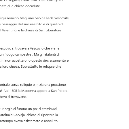
i altre due chiese decadute.
orgia nominò Magliano Sabina sede vescovile
passaggio del suo esercito e di quello di
il Valentino, e la chiesa di San Liberatore
escovo si trovava a Vescovio che viene
n ‘luogo campestre’. Ma gli abitanti di
Orsini non accettarono questo declassamento e
lla loro chiesa. Soprattutto le reliquie che
drale senza reliquie e inizia una pressione
na! Nel 1505 la Madonna appare a San Polo e
 dove si trovavano.
I Borgia ci furono un po’ di trambusti
ardinale Carvajal chiese di riportare la
rattempo aveva risistemato e abbellito.