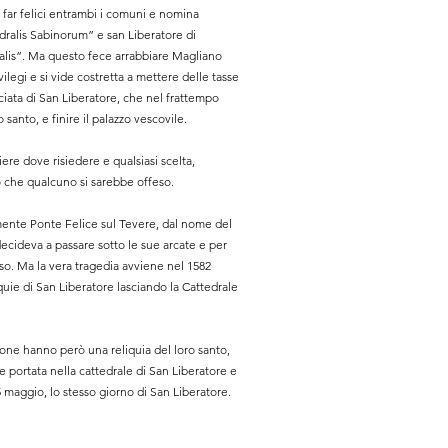
 far felici entrambi i comuni e nomina
ralis Sabinorum” e san Liberatore di
is”. Ma questo fece arrabbiare Magliano
vilegi e si vide costretta a mettere delle tasse
cciata di San Liberatore, che nel frattempo
 santo, e finire il palazzo vescovile.
ere dove risiedere e qualsiasi scelta,
o che qualcuno si sarebbe offeso.
mente Ponte Felice sul Tevere, dal nome del
decideva a passare sotto le sue arcate e per
so. Ma la vera tragedia avviene nel 1582
uie di San Liberatore lasciando la Cattedrale
scone hanno però una reliquia del loro santo,
e portata nella cattedrale di San Liberatore e
15 maggio, lo stesso giorno di San Liberatore.