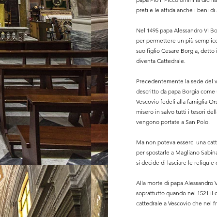
preti e le affida anche i beni d
Nel 1495 papa Alessandro VI B
per permettere un più semplice 
suo figlio Cesare Borgia, detto 
diventa Cattedrale.
Precedentemente la sede del v
descritto da papa Borgia come u
Vescovio fedeli alla famiglia 
misero in salvo tutti i tesori de
vengono portate a San Polo.
Ma non poteva esserci una catte
per spostarle a Magliano Sabi
si decide di lasciare le reliquie
Alla morte di papa Alessandro V
soprattutto quando nel 1521 il c
cattedrale a Vescovio che nel f