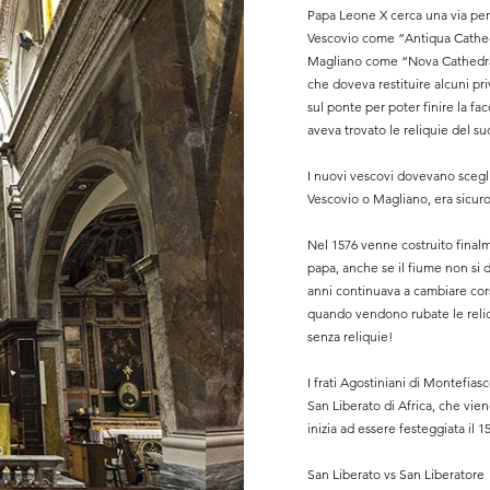
Papa Leone X cerca una via per
Vescovio come “Antiqua Cathed
Magliano come “Nova Cathedral
che doveva restituire alcuni pri
sul ponte per poter finire la fa
aveva trovato le reliquie del suo
I nuovi vescovi dovevano scegli
Vescovio o Magliano, era sicur
Nel 1576 venne costruito final
papa, anche se il fiume non si 
anni continuava a cambiare cor
quando vendono rubate le reliq
senza reliquie!
I frati Agostiniani di Montefia
San Liberato di Africa, che vien
inizia ad essere festeggiata il 
San Liberato vs San Liberatore