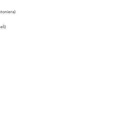
toniera)
eli)